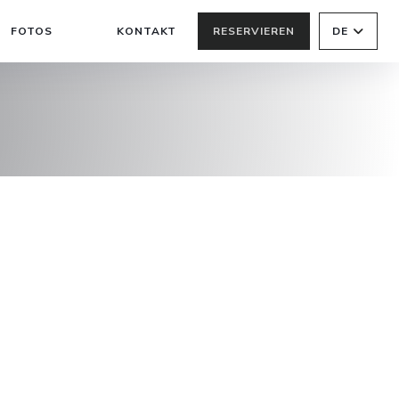
FOTOS
KONTAKT
RESERVIEREN
DE
((ÖFFNET EIN NEUES FENSTER))
((ÖFFNET EIN NEUES FENSTER))