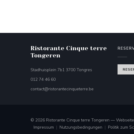
Ristorante Cinque terre
RESER
Tongeren
((öffnet ein neues Fens
Stadhuisplein 7b1 3700 Tongres
RESE
012 74 46 60
contact@ristorantecinqueterre.be
© 2026 Ristorante Cinque terre Tongeren — Webseite 
Impressum
Nutzungsbedingungen
Politik zum 
((öffnet ein neues Fenster))
((öffnet ein neues Fenster))