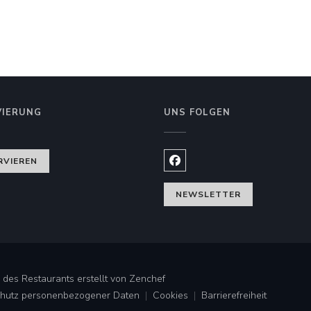
VIERUNG
UNS FOLGEN
ter))
RVIEREN
Facebook ((öffnet ein neues
NEWSLETTER
((öffnet ein neues Fenster))
des Restaurants erstellt von
Zenchef
Schutz personenbezogener Daten
Cookies
Barrierefreiheit
((öffnet ein neues Fenster))
((öffnet ein neues Fenster))
((öffnet ein neues